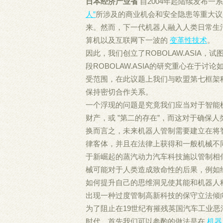
日本经济产业省
自2004年起陆续发布
人”
所涉及的商业机会和安全隐患等重大
来。然而，下一代机器人融入人类日常生
算机以及互联网下一波的
变革性技术
。
因此，我们创立了ROBOLAW.ASIA
段ROBOLAW.ASIA的研究重心在于
受范围，在此议题上我们与欧盟第七框架科
保持密切合作关系。
一个浮现的问题是究竟我们应当对于智能
财产，或 ”第二的存在”，而这对于确保
换而言之，未来机器人管制需要建立在将
律客体，并且在法律上获得和一般机械不
于新崛起的蒸汽动力汽车科技施以管制相
械可能对于人类造成致命性的后果，例如
如何提升自己的思维洞见使其能和机器人
出现一种过度管制高新科技的保守立法倾
为了阻止在19世纪有摧残英国汽车工业
时代，首先我们可以参酌的做法是在
机器