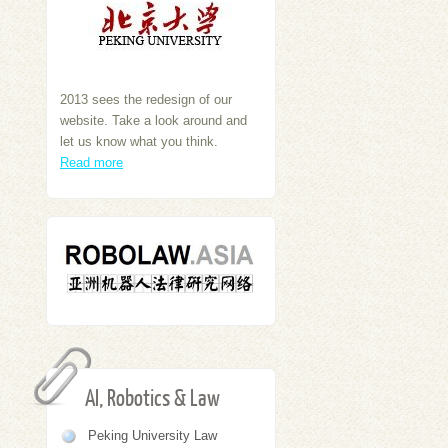
2013 sees the redesign of our
website. Take a look around and
let us know what you think.
Read more
AI, Robotics & Law
Peking University Law