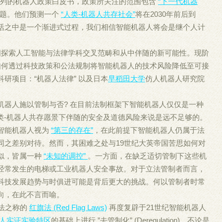
一系列的机器人政策白皮书，政策所关注的范围包含
“下一代机器
议题。他们预测一个
“人类-机器人共存社会”
将在2030年前后到
活之中是一个渐进式过程，我们相信智能机器人将会是继个人计
，试图探索人工智能与法律学科交叉范畴和从中伴随的新可能性。现阶
讨论如何透过科技政策和公法规制将智能机器人的技术风险降低至可接
研项目：“机器人法律” 以及日本
早稻田大学
仿人机器人研究院
机器人施以管制与否? 在目前法制框架下智能机器人仅仅是一种
人类-机器人共存愿景下伴随的安全及道德风险来说是远不足够的。
智能机器人视为
“第三的存在”
，在此前提下智能机器人仍属于法
同之差别对待。然而，其困难之处与19世纪大英帝国苦思如何对
似，皆属一种
“未知的调控”
。一方面，在缺乏适切管制下这些机
经常发生的电梯或工业机器人安全事故。对于立法管制者而言，
科技发展趋势与时俱进可能是背后更大的挑战。何以管制者时常
向，在此不言而喻。
恶法之称的
红旗法 (Red Flag Laws)
再度复辟于21世纪智能机器人
人实证实验特区
的基础上进行 ”去管制化” (Deregulation)。不论是