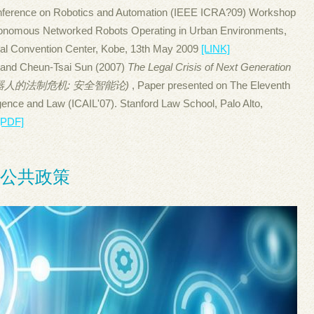
Conference on Robotics and Automation (IEEE ICRA?09) Workshop
utonomous Networked Robots Operating in Urban Environments,
nal Convention Center, Kobe, 13th May 2009
[LINK]
and Cheun-Tsai Sun (2007)
The Legal Crisis of Next Generation
 (次世代机器人的法制危机: 安全智能论)
, Paper presented on The Eleventh
lligence and Law (ICAIL'07). Stanford Law School, Palo Alto,
[PDF]
律与公共政策