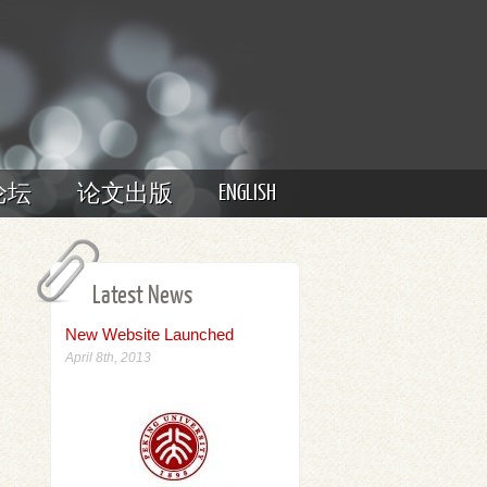
ENGLISH
论坛
论文出版
Latest News
New Website Launched
April 8th, 2013