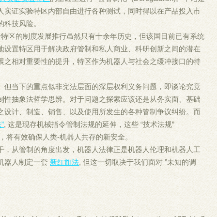
人实证实验特区内部自由进行各种测试，同时得以在产品投入市
的科技风险。
证实验特区的制度发展推行虽然只有十余年历史，但该国目前已有系统
地设置特区用于解决政府管制和私人商业、科研创新之间的潜在
展之相对重要性的提升，特区作为机器人与社会之缓冲接口的特
。但当下的重点似非宪法层面的深层权利义务问题，即谈论究竟
制性抽象法哲学思辨。对于问题之探索应该还是从务实面、基础
之设计、制造、销售、以及使用所发生的各种管制争议纠纷。而
”
, 这是现存机械指令管制法规的延伸，这些 “技术法规”
法律的基盘，将有效确保人类-机器人共存的新安全。
干，从管制的角度出发，机器人法律正是机器人伦理和机器人工
机器人制定一套
新红旗法
, 但这一切取决于我们面对 ”未知的调