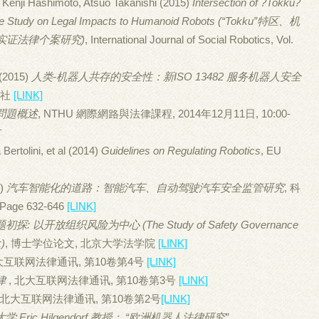
enji Hashimoto, Atsuo Takanishi (2015)
Intersection of ?Tokku?
ase Study on Legal Impacts to Humanoid Robots (“Tokku”特区、机
实证法律个案研究)
, International Journal of Social Robotics, Vol.
(2015)
人类-机器人共存的安全性：新ISO 13482 服务机器人安全
版社
[LINK]
問題概述
, NTHU 網際網路與法律課程, 2014年12月11日, 10:00-
竹
Bertolini, et al (2014)
Guidelines on Regulating Robotics
, EU
4)
汽车智能化的道路：智能汽车、自动驾驶汽车安全监管研究
, 科
 Page 632-646
[LINK]
以开放组织风险为中心 (The Study of Safety Governance
k)
, 博士学位论文, 北京大学法学院
[LINK]
北大互联网法律通讯, 第10卷第4号
[LINK]
律
, 北大互联网法律通讯, 第10卷第3号
[LINK]
, 北大互联网法律通讯, 第10卷第2号
[LINK]
ric Hilgendorf 教授： “欧洲机器人法律研究”
,