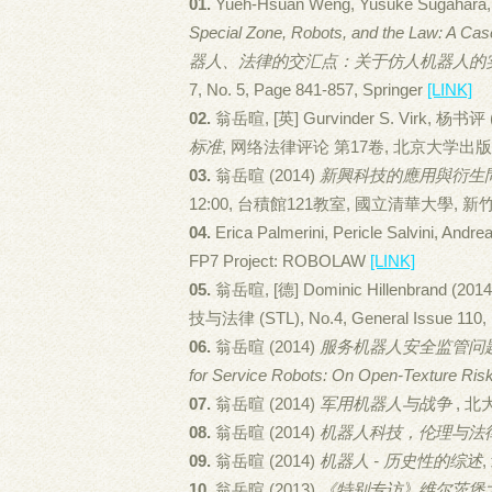
01.
Yueh-Hsuan Weng, Yusuke Sugahara, K
Special Zone, Robots, and the Law: A C
器人、法律的交汇点：关于仿人机器人的
7, No. 5, Page 841-857, Springer
[LINK]
02.
翁岳暄, [英] Gurvinder S. Virk, 杨书评 
标准
, 网络法律评论 第17卷, 北京大学出
03.
翁岳暄 (2014)
新興科技的應用與衍生
12:00, 台積館121教室, 國立清華大學, 新
04.
Erica Palmerini, Pericle Salvini, Andrea 
FP7 Project: ROBOLAW
[LINK]
05.
翁岳暄, [德] Dominic Hillenbrand (201
技与法律 (STL), No.4, General Issue 110,
06.
翁岳暄 (2014)
服务机器人安全监管问题初探: 
for Service Robots: On Open-Texture Ris
07.
翁岳暄 (2014)
军用机器人与战争
, 
08.
翁岳暄 (2014)
机器人科技，伦理与法
09.
翁岳暄 (2014)
机器人 - 历史性的综述
10.
翁岳暄 (2013)
《特别专访》维尔茨堡大学 E