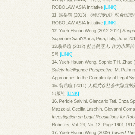
ROBOLAW.ASIA Initiative
[LINK]
11.
翁岳暄 (2013)
《特别专访》联合国海
ROBOLAW.ASIA Initiative
[LINK]
12.
Yueh-Hsuan Weng (2012-2014)
Suppo
Superiore Sant?Anna, Pisa, Italy, June 2
13.
翁岳暄 (2012)
社会机器人: 作为市民伙伴的
5号
[LINK]
14.
Yueh-Hsuan Weng, Sophie T.H. Zhao 
Safety Intelligence Perspective
, M. Palmir
Approaches to the Complexity of Legal Sy
15.
翁岳暄 (2011)
人机共存社会中隐含的
出版社
[LINK]
16.
Pericle Salvini, Giancarlo Teti, Enza S
Mazzolai, Cecilia Laschih, Giovanni Com
Investigation on Legal Regulations for Ro
Robotics, Vol. 24, No. 13, Page 1901-191
17.
Yueh-Hsuan Weng (2009)
Toward The 