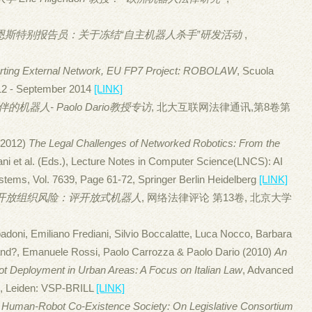
恩斯特别报告员：关于冻结“自主机器人杀手”研发活动
,
rting External Network, EU FP7 Project: ROBOLAW
, Scuola
012 - September 2014
[LINK]
机器人- Paolo Dario教授专访
, 北大互联网法律通讯,第8卷第
(2012)
The Legal Challenges of Networked Robotics: From the
ani et al. (Eds.), Lecture Notes in Computer Science(LNCS): AI
stems, Vol. 7639, Page 61-72, Springer Berlin Heidelberg
[LINK]
开放组织风险：评开放式机器人
, 网络法律评论 第13卷, 北京大学
padoni, Emiliano Frediani, Silvio Boccalatte, Luca Nocco, Barbara
and?, Emanuele Rossi, Paolo Carrozza & Paolo Dario (2010)
An
bot Deployment in Urban Areas: A Focus on Italian Law
, Advanced
7, Leiden: VSP-BRILL
[LINK]
Human-Robot Co-Existence Society: On Legislative Consortium